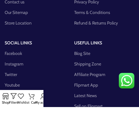
Contact us
Privacy Policy
Our Sitemap
Terms & Conditions
Store Location
Refund & Returns Policy
SOCIAL LINKS
USEFUL LINKS
Facebook
Blog Site
Instagram
Shipping Zone
Twitter
Affiliate Program
Youtube
Flipmart App
Pinterest
Latest News
Shop
Filters
Wishlist
Cart
My account
FB Group
Sell on Flipmart
AVAILABLE ON: