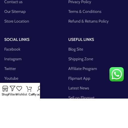
Contact us
Privacy Policy
Our Sitemap
Terms & Conditions
Store Location
Refund & Returns Policy
SOCIAL LINKS
USEFUL LINKS
Facebook
Blog Site
Instagram
Shipping Zone
Twitter
Affiliate Program
Youtube
Flipmart App
Pinterest
Latest News
Shop
Filters
Wishlist
Cart
My account
FB Group
Sell on Flipmart
AVAILABLE ON: