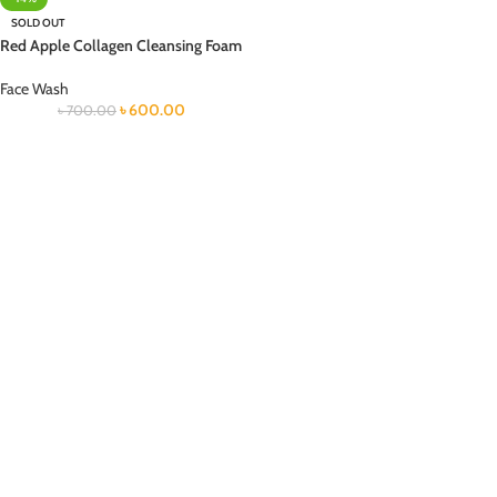
SOLD OUT
Red Apple Collagen Cleansing Foam
Face Wash
৳
600.00
৳
700.00