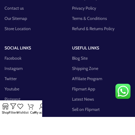
Contact us
Privacy Policy
Our Sitemap
Terms & Conditions
Store Location
Refund & Returns Policy
SOCIAL LINKS
USEFUL LINKS
Facebook
Blog Site
Instagram
Shipping Zone
Twitter
Affiliate Program
Youtube
Flipmart App
Pinterest
Latest News
FB Group
Sell on Flipmart
Shop
Filters
Wishlist
Cart
My account
AVAILABLE ON: