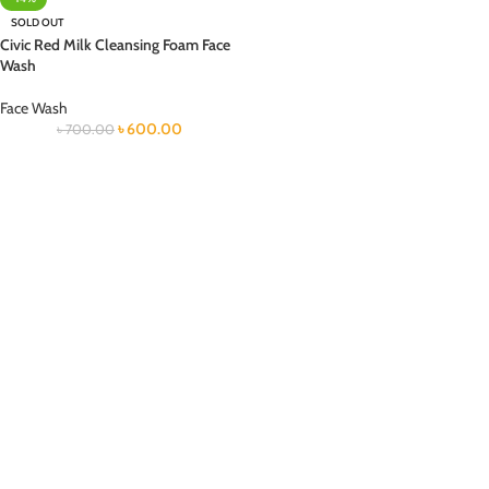
SOLD OUT
Civic Red Milk Cleansing Foam Face
Wash
Face Wash
৳
600.00
৳
700.00