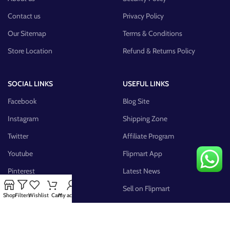
Contact us
Privacy Policy
Our Sitemap
Terms & Conditions
Store Location
Refund & Returns Policy
SOCIAL LINKS
USEFUL LINKS
Facebook
Blog Site
Instagram
Shipping Zone
Twitter
Affiliate Program
Youtube
Flipmart App
Pinterest
Latest News
FB Group
Sell on Flipmart
Shop
Filters
Wishlist
Cart
My account
AVAILABLE ON: