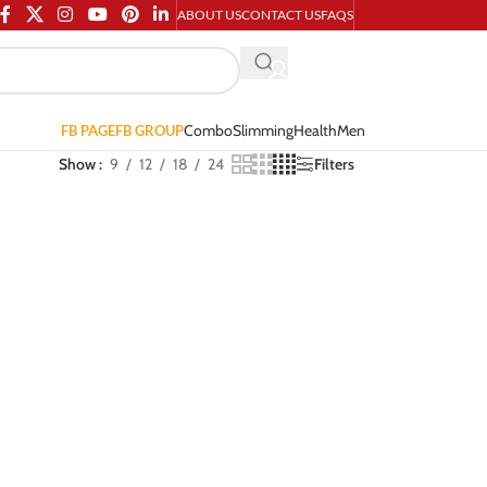
ABOUT US
CONTACT US
FAQS
Combo
Slimming
Health
Men
FB PAGE
FB GROUP
Show
9
12
18
24
Filters