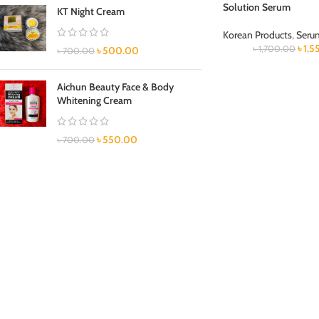
Solution Serum
KT Night Cream
Korean Products
,
Seru
৳
1,5
৳
1,700.00
৳
500.00
৳
700.00
Aichun Beauty Face & Body
Whitening Cream
৳
550.00
৳
700.00