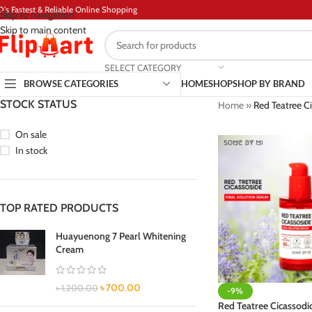
D's Fastest & Reliable Online Shopping
Skip to navigation
Skip to main content
SELECT CATEGORY
BROWSE CATEGORIES
HOME
SHOP
SHOP BY BRAND
STOCK STATUS
Home
»
Red Teatree C
On sale
In stock
TOP RATED PRODUCTS
Huayuenong 7 Pearl Whitening
Cream
৳
700.00
৳
1,200.00
-9%
Red Teatree Cicassodi