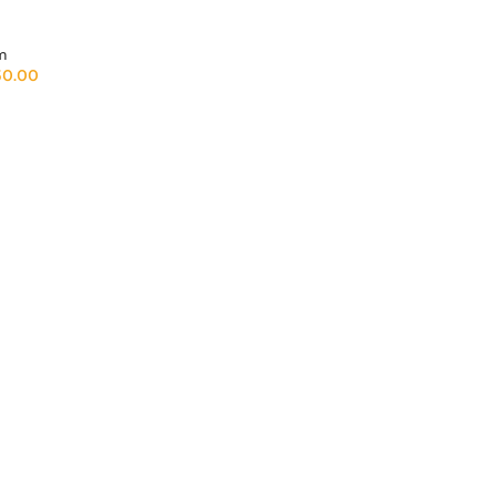
m
50.00