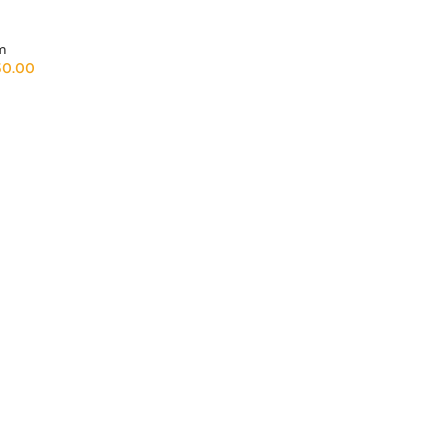
m
50.00