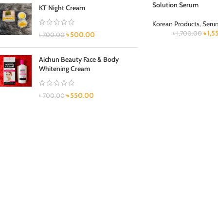
Solution Serum
KT Night Cream
Korean Products
,
Seru
৳
1,5
৳
1,700.00
৳
500.00
৳
700.00
Aichun Beauty Face & Body
Whitening Cream
৳
550.00
৳
700.00