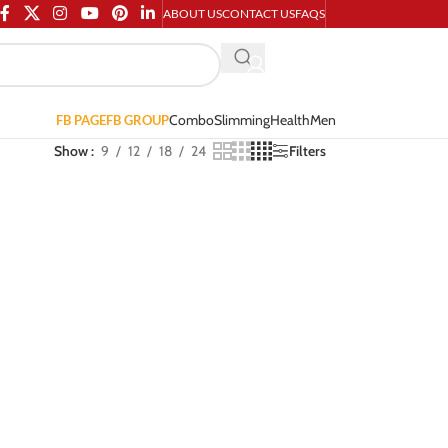
ABOUT US
CONTACT US
FAQS
Combo
Slimming
Health
Men
FB PAGE
FB GROUP
Show
9
12
18
24
Filters