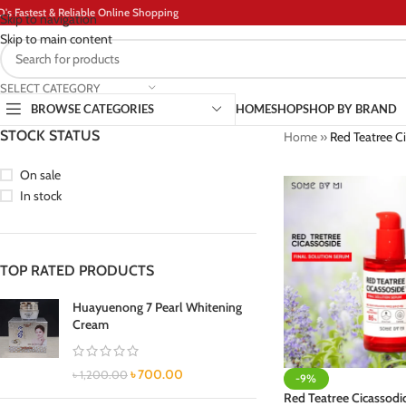
D's Fastest & Reliable Online Shopping
Skip to navigation
Skip to main content
SELECT CATEGORY
BROWSE CATEGORIES
HOME
SHOP
SHOP BY BRAND
STOCK STATUS
Home
»
Red Teatree C
On sale
In stock
TOP RATED PRODUCTS
Huayuenong 7 Pearl Whitening
Cream
৳
700.00
৳
1,200.00
-9%
Red Teatree Cicassodi