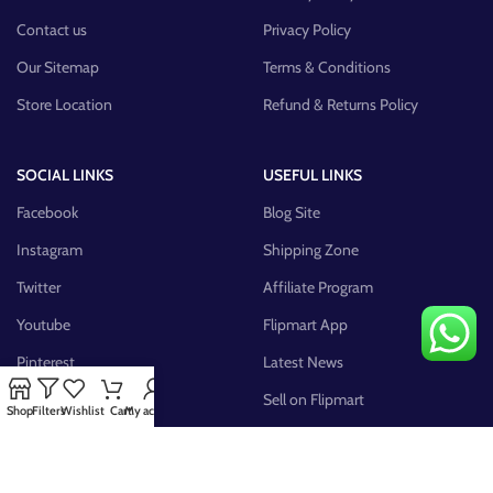
Contact us
Privacy Policy
Our Sitemap
Terms & Conditions
Store Location
Refund & Returns Policy
SOCIAL LINKS
USEFUL LINKS
Facebook
Blog Site
Instagram
Shipping Zone
Twitter
Affiliate Program
Youtube
Flipmart App
Pinterest
Latest News
FB Group
Sell on Flipmart
Shop
Filters
Wishlist
Cart
My account
AVAILABLE ON: