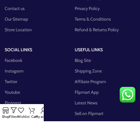
Contact us
Privacy Policy
Our Sitemap
Terms & Conditions
Store Location
Refund & Returns Policy
SOCIAL LINKS
USEFUL LINKS
Facebook
Blog Site
Instagram
Shipping Zone
Twitter
Affiliate Program
Youtube
Flipmart App
Pinterest
Latest News
FB Group
Sell on Flipmart
Shop
Filters
Wishlist
Cart
My account
AVAILABLE ON: