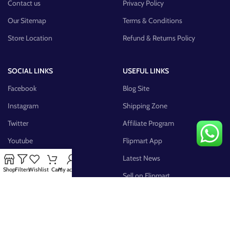
Contact us
Privacy Policy
Our Sitemap
Terms & Conditions
Store Location
Refund & Returns Policy
SOCIAL LINKS
USEFUL LINKS
Facebook
Blog Site
Instagram
Shipping Zone
Twitter
Affiliate Program
Youtube
Flipmart App
Pinterest
Latest News
Shop
Filters
Wishlist
Cart
My account
FB Group
Sell on Flipmart
AVAILABLE ON: