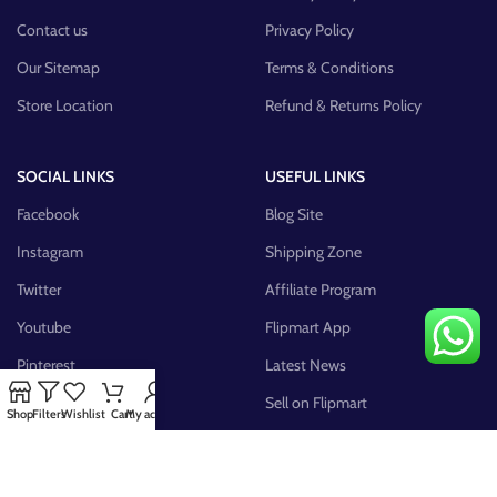
Contact us
Privacy Policy
Our Sitemap
Terms & Conditions
Store Location
Refund & Returns Policy
SOCIAL LINKS
USEFUL LINKS
Facebook
Blog Site
Instagram
Shipping Zone
Twitter
Affiliate Program
Youtube
Flipmart App
Pinterest
Latest News
FB Group
Sell on Flipmart
Shop
Filters
Wishlist
Cart
My account
AVAILABLE ON: