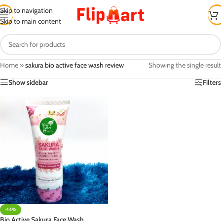
Skip to navigation
Skip to main content
Home
»
sakura bio active face wash review
Showing the single result
Show sidebar
Filters
-14%
Bio Active Sakura Face Wash