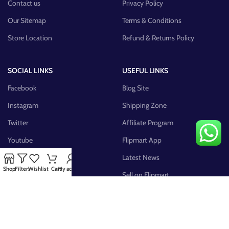
Contact us
Privacy Policy
Our Sitemap
Terms & Conditions
Store Location
Refund & Returns Policy
SOCIAL LINKS
USEFUL LINKS
Facebook
Blog Site
Instagram
Shipping Zone
Twitter
Affiliate Program
Youtube
Flipmart App
Pinterest
Latest News
Shop
Filters
Wishlist
Cart
My account
FB Group
Sell on Flipmart
AVAILABLE ON: