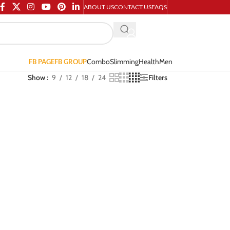
ABOUT US
CONTACT US
FAQS
Combo
Slimming
Health
Men
FB PAGE
FB GROUP
Show
9
12
18
24
Filters