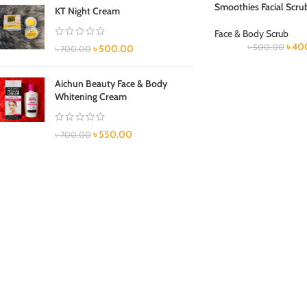
Smoothies Facial Scru
KT Night Cream
Face & Body Scrub
৳
40
৳
500.00
৳
500.00
৳
700.00
Aichun Beauty Face & Body
Whitening Cream
৳
550.00
৳
700.00