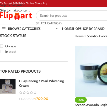
D's Fastest & Reliable Online Shopping
Skip to navigation
Skip to main content
SELECT CATEGORY
BROWSE CATEGORIES
HOME
SHOP
SHOP BY BRAND
STOCK STATUS
Home
»
Scentio Avoca
On sale
In stock
TOP RATED PRODUCTS
Huayuenong 7 Pearl Whitening
Cream
৳
700.00
৳
1,200.00
-20%
Scentio Avocado Brig