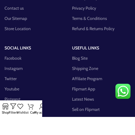
Contact us
Privacy Policy
Our Sitemap
Terms & Conditions
Store Location
Refund & Returns Policy
SOCIAL LINKS
USEFUL LINKS
Facebook
Blog Site
Instagram
Shipping Zone
Twitter
Affiliate Program
Youtube
Flipmart App
Pinterest
Latest News
FB Group
Sell on Flipmart
Shop
Filters
Wishlist
Cart
My account
AVAILABLE ON: