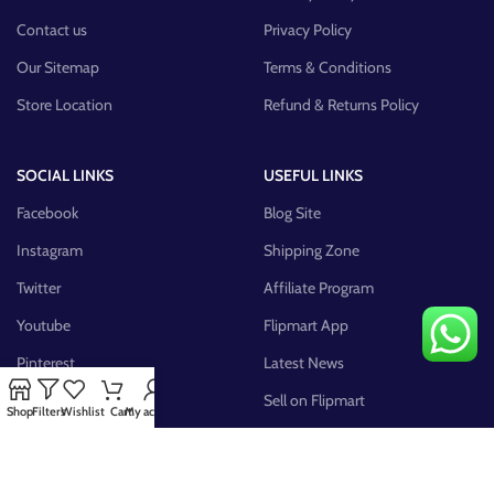
Contact us
Privacy Policy
Our Sitemap
Terms & Conditions
Store Location
Refund & Returns Policy
SOCIAL LINKS
USEFUL LINKS
Facebook
Blog Site
Instagram
Shipping Zone
Twitter
Affiliate Program
Youtube
Flipmart App
Pinterest
Latest News
FB Group
Sell on Flipmart
Shop
Filters
Wishlist
Cart
My account
AVAILABLE ON: