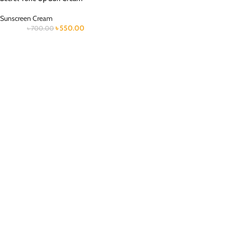
Sunscreen Cream
৳
550.00
৳
700.00