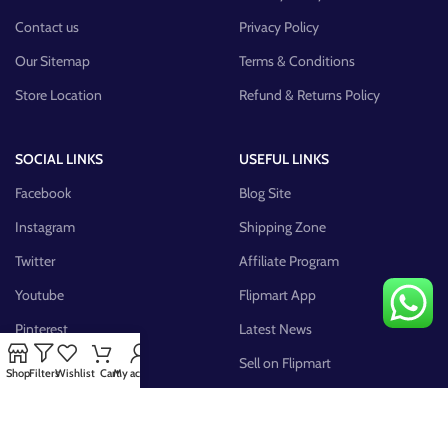
Contact us
Privacy Policy
Our Sitemap
Terms & Conditions
Store Location
Refund & Returns Policy
SOCIAL LINKS
USEFUL LINKS
Facebook
Blog Site
Instagram
Shipping Zone
Twitter
Affiliate Program
Youtube
Flipmart App
Pinterest
Latest News
FB Group
Sell on Flipmart
Shop
Filters
Wishlist
Cart
My account
AVAILABLE ON: