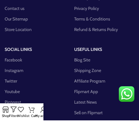
Contact us
Privacy Policy
Our Sitemap
Terms & Conditions
Store Location
Refund & Returns Policy
SOCIAL LINKS
USEFUL LINKS
Facebook
Blog Site
Instagram
Shipping Zone
Twitter
Affiliate Program
Youtube
Flipmart App
Pinterest
Latest News
FB Group
Sell on Flipmart
Shop
Filters
Wishlist
Cart
My account
AVAILABLE ON: