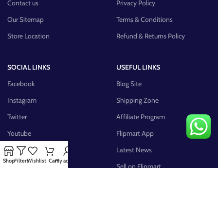
Contact us
Privacy Policy
Our Sitemap
Terms & Conditions
Store Location
Refund & Returns Policy
SOCIAL LINKS
USEFUL LINKS
Facebook
Blog Site
Instagram
Shipping Zone
Twitter
Affiliate Program
Youtube
Flipmart App
Pinterest
Latest News
Shop
Filters
Wishlist
Cart
My account
FB Group
Sell on Flipmart
AVAILABLE ON: