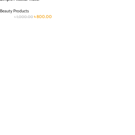
Beauty Products
৳
800.00
৳
1,000.00