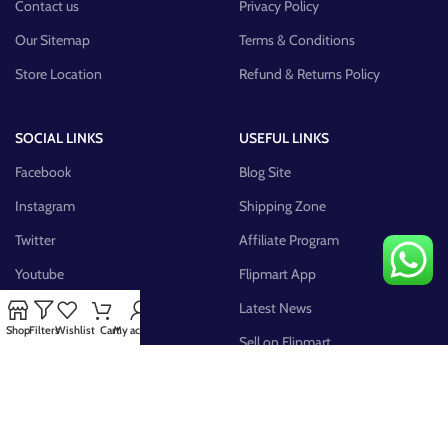
Contact us
Privacy Policy
Our Sitemap
Terms & Conditions
Store Location
Refund & Returns Policy
SOCIAL LINKS
USEFUL LINKS
Facebook
Blog Site
Instagram
Shipping Zone
Twitter
Affiliate Program
Youtube
Flipmart App
Pinterest
Latest News
Shop
Filters
Wishlist
Cart
My account
FB Group
Sell on Flipmart
AVAILABLE ON: