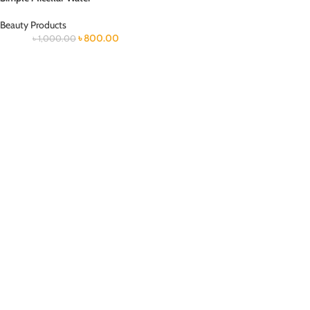
Beauty Products
৳
800.00
৳
1,000.00