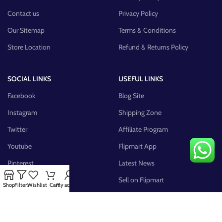
Contact us
Privacy Policy
Our Sitemap
Terms & Conditions
Store Location
Refund & Returns Policy
SOCIAL LINKS
USEFUL LINKS
Facebook
Blog Site
Instagram
Shipping Zone
Twitter
Affiliate Program
Youtube
Flipmart App
Pinterest
Latest News
FB Group
Sell on Flipmart
Shop
Filters
Wishlist
Cart
My account
AVAILABLE ON: