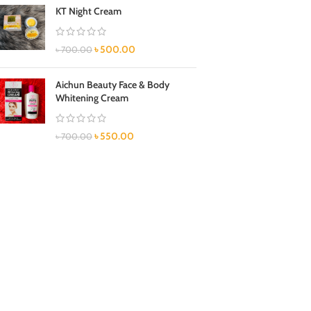
KT Night Cream
৳
500.00
৳
700.00
Aichun Beauty Face & Body
Whitening Cream
৳
550.00
৳
700.00