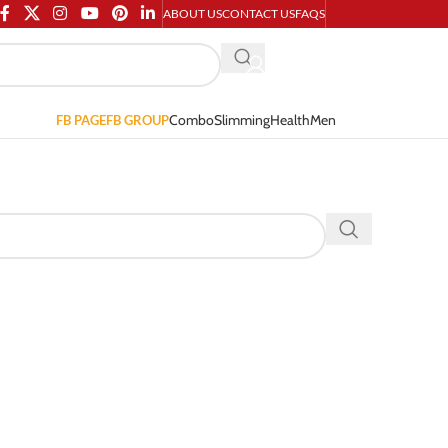
ABOUT US
CONTACT US
FAQS
Combo
Slimming
Health
Men
FB PAGE
FB GROUP