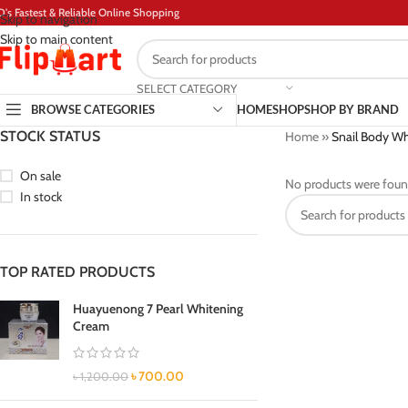
D's Fastest & Reliable Online Shopping
Skip to navigation
Skip to main content
SELECT CATEGORY
BROWSE CATEGORIES
HOME
SHOP
SHOP BY BRAND
STOCK STATUS
Home
»
Snail Body W
On sale
No products were foun
In stock
TOP RATED PRODUCTS
Huayuenong 7 Pearl Whitening
Cream
৳
700.00
৳
1,200.00