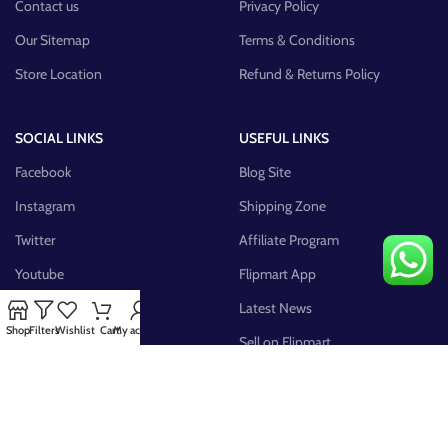
Contact us
Privacy Policy
Our Sitemap
Terms & Conditions
Store Location
Refund & Returns Policy
SOCIAL LINKS
USEFUL LINKS
Facebook
Blog Site
Instagram
Shipping Zone
Twitter
Affiliate Program
Youtube
Flipmart App
Pinterest
Latest News
Shop
Filters
Wishlist
Cart
My account
FB Group
Sell on Flipmart
AVAILABLE ON: