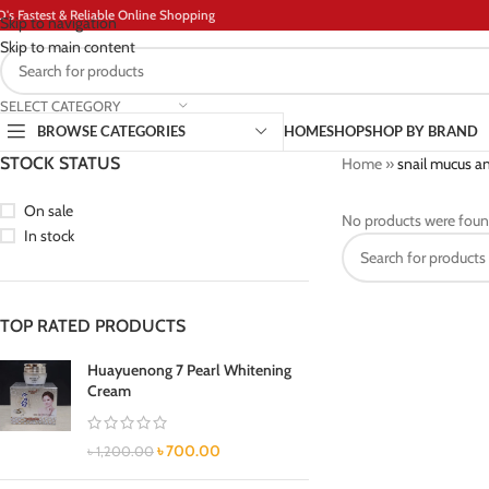
D's Fastest & Reliable Online Shopping
Skip to navigation
Skip to main content
SELECT CATEGORY
BROWSE CATEGORIES
HOME
SHOP
SHOP BY BRAND
STOCK STATUS
Home
»
snail mucus an
On sale
No products were foun
In stock
TOP RATED PRODUCTS
Huayuenong 7 Pearl Whitening
Cream
৳
700.00
৳
1,200.00