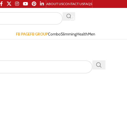
ABOUT US
CONTACT US
FAQS
Combo
Slimming
Health
Men
FB PAGE
FB GROUP