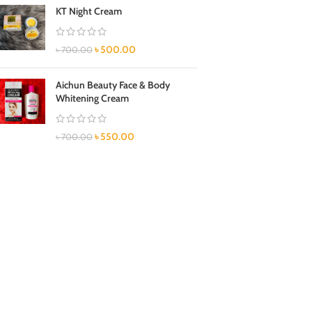
KT Night Cream
৳
500.00
৳
700.00
Aichun Beauty Face & Body
Whitening Cream
৳
550.00
৳
700.00