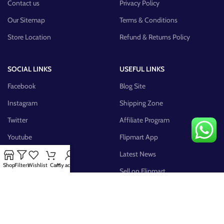
Contact us
Privacy Policy
Our Sitemap
Terms & Conditions
Store Location
Refund & Returns Policy
SOCIAL LINKS
USEFUL LINKS
Facebook
Blog Site
Instagram
Shipping Zone
Twitter
Affiliate Program
Youtube
Flipmart App
Pinterest
Latest News
Shop
Filters
Wishlist
Cart
My account
FB Group
Sell on Flipmart
AVAILABLE ON: