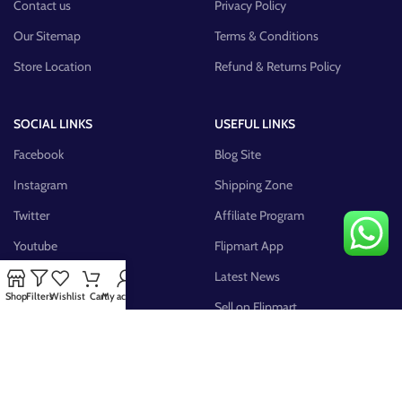
Contact us
Privacy Policy
Our Sitemap
Terms & Conditions
Store Location
Refund & Returns Policy
SOCIAL LINKS
USEFUL LINKS
Facebook
Blog Site
Instagram
Shipping Zone
Twitter
Affiliate Program
Youtube
Flipmart App
Pinterest
Latest News
Shop
Filters
Wishlist
Cart
My account
FB Group
Sell on Flipmart
AVAILABLE ON: