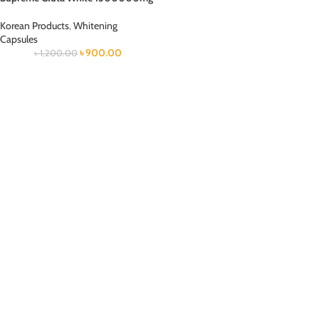
Korean Products
,
Whitening
Capsules
৳
900.00
৳
1,200.00