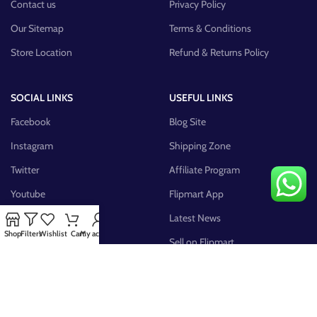
Contact us
Privacy Policy
Our Sitemap
Terms & Conditions
Store Location
Refund & Returns Policy
SOCIAL LINKS
USEFUL LINKS
Facebook
Blog Site
Instagram
Shipping Zone
Twitter
Affiliate Program
Youtube
Flipmart App
Pinterest
Latest News
Shop
Filters
Wishlist
Cart
My account
FB Group
Sell on Flipmart
AVAILABLE ON: