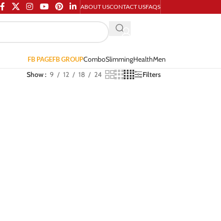
ABOUT US
CONTACT US
FAQS
Combo
Slimming
Health
Men
FB PAGE
FB GROUP
Show
9
12
18
24
Filters