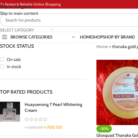
D's Fastest & Reliable Online Shopping
Skip to navigation
Skip to main content
SELECT CATEGORY
BROWSE CATEGORIES
HOME
SHOP
SHOP BY BRAND
STOCK STATUS
Home
»
thanaka gold 
On sale
In stock
TOP RATED PRODUCTS
Huayuenong 7 Pearl Whitening
Cream
৳
700.00
৳
1,200.00
-30%
Glosquad Thanaka Go