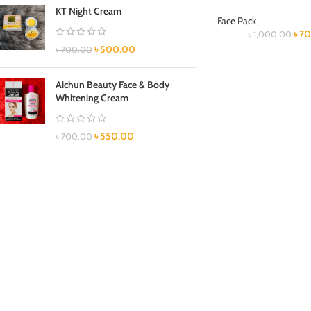
KT Night Cream
Face Pack
৳
70
৳
1,000.00
৳
500.00
৳
700.00
Aichun Beauty Face & Body
Whitening Cream
৳
550.00
৳
700.00