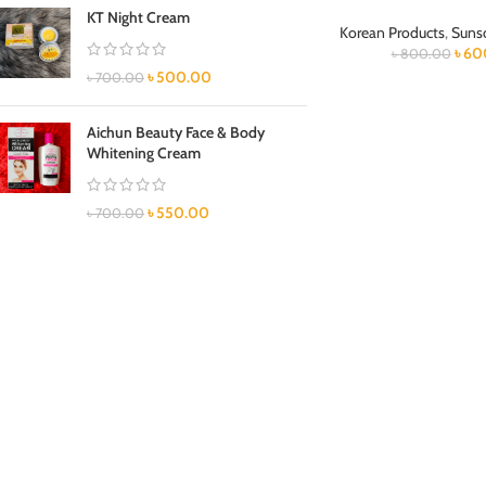
KT Night Cream
Korean Products
,
Suns
৳
60
৳
800.00
৳
500.00
৳
700.00
Aichun Beauty Face & Body
Whitening Cream
৳
550.00
৳
700.00