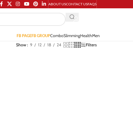
ABOUT US
CONTACT US
FAQS
Combo
Slimming
Health
Men
FB PAGE
FB GROUP
Show
9
12
18
24
Filters