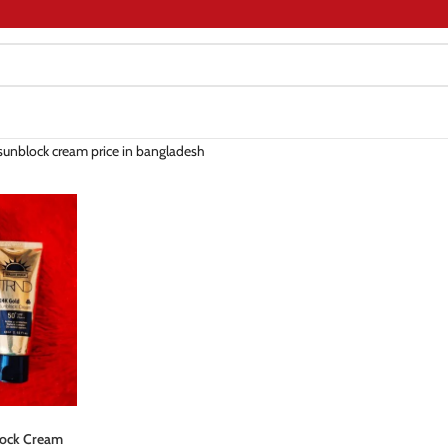
 sunblock cream price in bangladesh
ock Cream