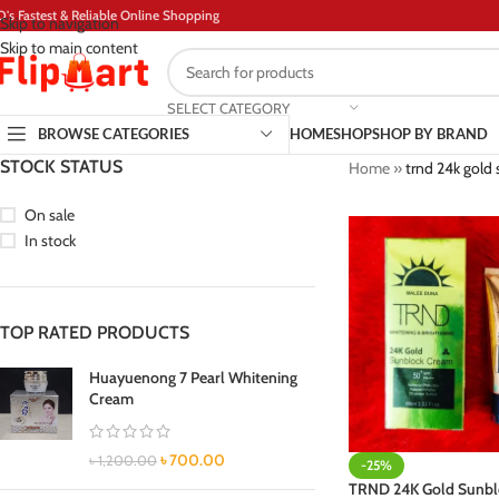
D's Fastest & Reliable Online Shopping
Skip to navigation
Skip to main content
SELECT CATEGORY
BROWSE CATEGORIES
HOME
SHOP
SHOP BY BRAND
STOCK STATUS
Home
»
trnd 24k gold
On sale
In stock
TOP RATED PRODUCTS
Huayuenong 7 Pearl Whitening
Cream
৳
700.00
৳
1,200.00
-25%
TRND 24K Gold Sunbl