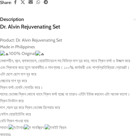
Share:
Description
Dr. Alvin Rejuvenating Set
Product:
Dr. Alvin Rejuvenating Set
Made in Philippines
100% Original
মেকাপহীন, ব্রন, ব্লাকহেডস, হোয়াইটহেডস সহ বিভিন্ন দাগ দুর করে, সাথে স্কিন ফর্সা ও উজ্জল করে
এবং স্কিনকে করে তুলে আকর্ষনীয় ও লাবণ্যময়। ১০০% কার্যকরী এবং পার্শ্বপ্রতিক্রিয়া প্রোডাক্ট।
এটা ছোপ ছোপ দাগ দূর করে
মেছতার দাগ দূর করে
স্কিন ফর্সা হেলদি গ্লোয়িং করে।
যাদের ডেমেজ স্কিন কোনো ভাবে স্কিন ফর্সা হচ্ছে না তারাও এইটা ইউজ করবেন এটা অনেক ভালো।
স্কিন টানটান করে
দাগ ,পরস দুর করে স্কিন ডেমেজ রিপেয়ার করে
ফেইস হোয়াইটেনিং করে
বেবি স্কিন পাওয়া যায়
সাবান
টোনার
সানস্ক্রিন
নাইট ক্রিম
ব্যবহারঃ