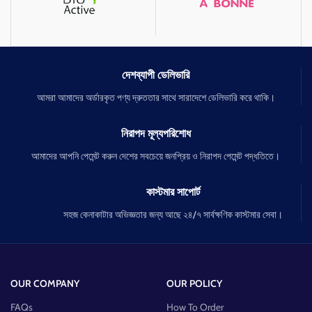
FDA approved তাই Side Effecsts এর ভয়
নেই
সম্পূর্ণ সাইডএফেক্ট মুক্ত কোন প্রকার ক্ষতি নেই
দেশব্যাপী ডেলিভারি
আমরা আমাদের অর্ডারকৃত পণ্য দ্রুততার সাথে সারাদেশে ডেলিভারি করে থাকি।
নিরাপদ মূল্যপরিশোধ
আমাদের আপনি পেমেন্ট করুন দেশের সবচেয়ে জনপ্রিয় ও নিরাপদ পেমেন্ট পদ্ধতিতে।
কাস্টমার সাপোর্ট
সহজ কেনাকাটার অভিজ্ঞতার জন্য আছে ২৪/৭ সার্বক্ষণিক কাস্টমার সেবা।
OUR COMPANY
OUR POLICY
FAQs
How To Order