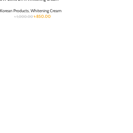
Korean Products
,
Whitening Cream
৳
850.00
৳
1,000.00