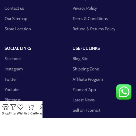
Contact us
Privacy Policy
Our Sitemap
Terms & Conditions
Store Location
Refund & Returns Policy
SOCIAL LINKS
USEFUL LINKS
Facebook
Blog Site
Instagram
Shipping Zone
Twitter
Affiliate Program
Youtube
Flipmart App
Pinterest
Latest News
FB Group
Sell on Flipmart
Shop
Filters
Wishlist
Cart
My account
AVAILABLE ON: