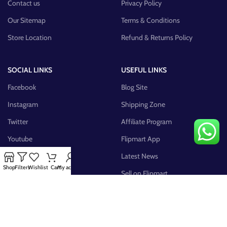
Contact us
Privacy Policy
Our Sitemap
Terms & Conditions
Store Location
Refund & Returns Policy
SOCIAL LINKS
USEFUL LINKS
Facebook
Blog Site
Instagram
Shipping Zone
Twitter
Affiliate Program
Youtube
Flipmart App
Pinterest
Latest News
Shop
Filters
Wishlist
Cart
My account
FB Group
Sell on Flipmart
AVAILABLE ON: