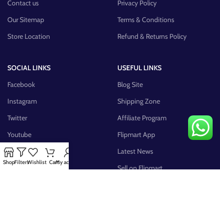
Contact us
Privacy Policy
Our Sitemap
Terms & Conditions
Store Location
Refund & Returns Policy
SOCIAL LINKS
USEFUL LINKS
Facebook
Blog Site
Instagram
Shipping Zone
Twitter
Affiliate Program
Youtube
Flipmart App
Pinterest
Latest News
Shop
Filters
Wishlist
Cart
My account
FB Group
Sell on Flipmart
AVAILABLE ON: