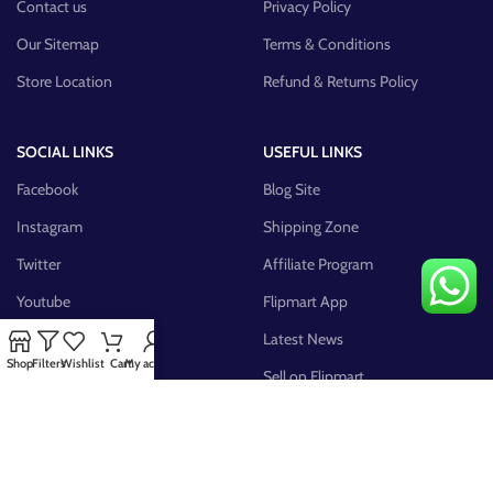
Contact us
Privacy Policy
Our Sitemap
Terms & Conditions
Store Location
Refund & Returns Policy
SOCIAL LINKS
USEFUL LINKS
Facebook
Blog Site
Instagram
Shipping Zone
Twitter
Affiliate Program
Youtube
Flipmart App
Pinterest
Latest News
Shop
Filters
Wishlist
Cart
My account
FB Group
Sell on Flipmart
AVAILABLE ON: