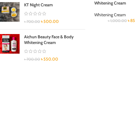
Whitening Cream
KT Night Cream
Whitening Cream
৳
85
৳
1,000.00
৳
500.00
৳
700.00
Aichun Beauty Face & Body
Whitening Cream
৳
550.00
৳
700.00