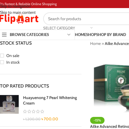
D's Fastest & Reliable Online Shopping
Skip to navigation
Skip to main content
SELECT CATEGORY
BROWSE CATEGORIES
HOME
SHOP
SHOP BY BRAND
STOCK STATUS
Home
»
Ailke Advance
On sale
In stock
TOP RATED PRODUCTS
Huayuenong 7 Pearl Whitening
Cream
৳
700.00
৳
1,200.00
-15%
Ailke Advanced Retinol