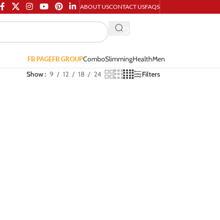
ABOUT US
CONTACT US
FAQS
Combo
Slimming
Health
Men
FB PAGE
FB GROUP
Show
9
12
18
24
Filters