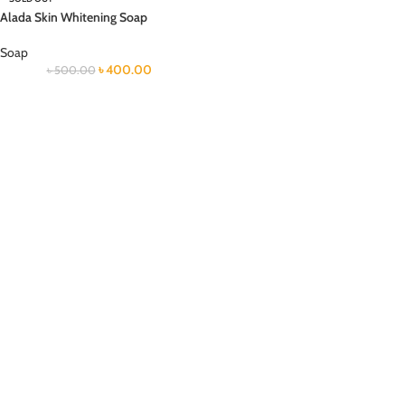
Alada Skin Whitening Soap
Soap
৳
400.00
৳
500.00