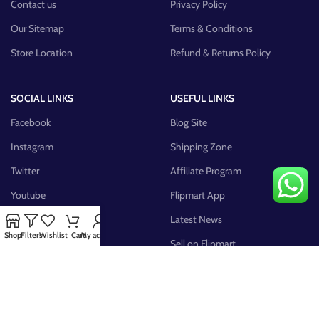
Contact us
Privacy Policy
Our Sitemap
Terms & Conditions
Store Location
Refund & Returns Policy
SOCIAL LINKS
USEFUL LINKS
Facebook
Blog Site
Instagram
Shipping Zone
Twitter
Affiliate Program
Youtube
Flipmart App
Pinterest
Latest News
Shop
Filters
Wishlist
Cart
My account
FB Group
Sell on Flipmart
AVAILABLE ON: