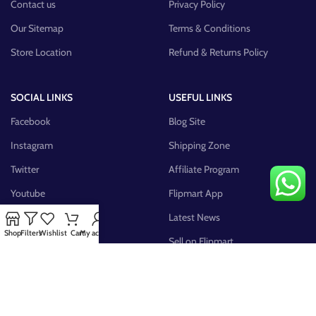
Contact us
Privacy Policy
Our Sitemap
Terms & Conditions
Store Location
Refund & Returns Policy
SOCIAL LINKS
USEFUL LINKS
Facebook
Blog Site
Instagram
Shipping Zone
Twitter
Affiliate Program
Youtube
Flipmart App
Pinterest
Latest News
Shop
Filters
Wishlist
Cart
My account
FB Group
Sell on Flipmart
AVAILABLE ON: