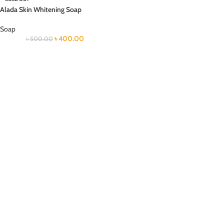
Alada Skin Whitening Soap
Soap
৳
400.00
৳
500.00