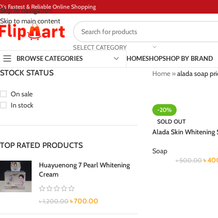
D's Fastest & Reliable Online Shopping
Skip to navigation
Skip to main content
SELECT CATEGORY
BROWSE CATEGORIES
HOME
SHOP
SHOP BY BRAND
STOCK STATUS
Home
»
alada soap pr
On sale
In stock
-20%
SOLD OUT
Alada Skin Whitening
TOP RATED PRODUCTS
Soap
৳
40
৳
500.00
Huayuenong 7 Pearl Whitening
Cream
৳
700.00
৳
1,200.00