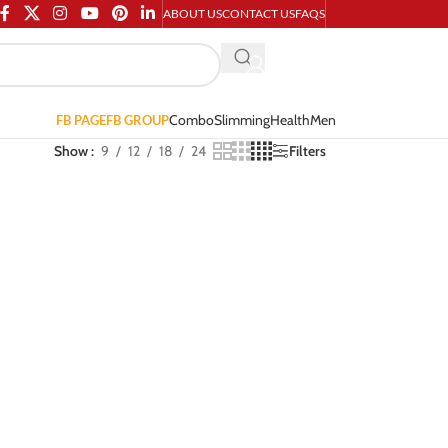
ABOUT US
CONTACT US
FAQS
Combo
Slimming
Health
Men
FB PAGE
FB GROUP
Show
9
12
18
24
Filters