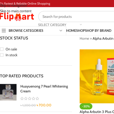
D's Fastest & Reliable Online Shopping
Skip to navigation
Skip to main content
SELECT CATEGORY
BROWSE CATEGORIES
HOME
SHOP
SHOP BY BRAND
STOCK STATUS
Home
»
Alpha Arbutin
On sale
In stock
TOP RATED PRODUCTS
Huayuenong 7 Pearl Whitening
Cream
৳
700.00
৳
1,200.00
-30%
Alpha Arbutin 3 Plus 