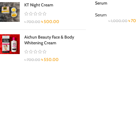
Serum
KT Night Cream
Serum
৳
70
৳
1,000.00
৳
500.00
৳
700.00
Aichun Beauty Face & Body
Whitening Cream
৳
550.00
৳
700.00