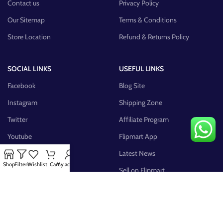
Contact us
Privacy Policy
Our Sitemap
Terms & Conditions
Store Location
Refund & Returns Policy
SOCIAL LINKS
USEFUL LINKS
Facebook
Blog Site
Instagram
Shipping Zone
Twitter
Affiliate Program
Youtube
Flipmart App
Pinterest
Latest News
Shop
Filters
Wishlist
Cart
My account
FB Group
Sell on Flipmart
AVAILABLE ON: