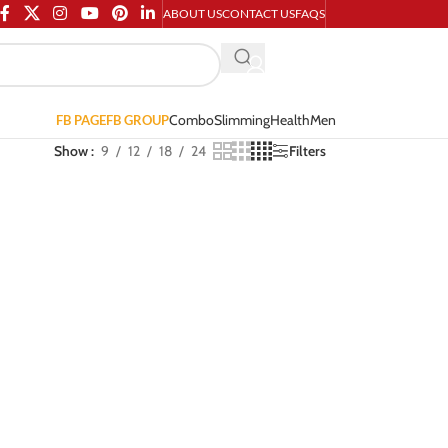
ABOUT US
CONTACT US
FAQS
Combo
Slimming
Health
Men
FB PAGE
FB GROUP
Show
9
12
18
24
Filters