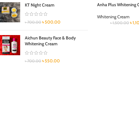
Anha Plus Whitening
KT Night Cream
Whitening Cream
৳
500.00
৳
700.00
৳
1,
৳
1,500.00
Aichun Beauty Face & Body
Whitening Cream
৳
550.00
৳
700.00