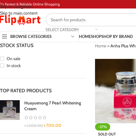
D's Fastest & Reliable Online Shopping
Skip to navigation
Skip to main content
SELECT CATEGORY
BROWSE CATEGORIES
HOME
SHOP
SHOP BY BRAND
STOCK STATUS
Home
»
Anha Plus Wh
On sale
In stock
TOP RATED PRODUCTS
Huayuenong 7 Pearl Whitening
Cream
৳
700.00
৳
1,200.00
-27%
SOLD OUT