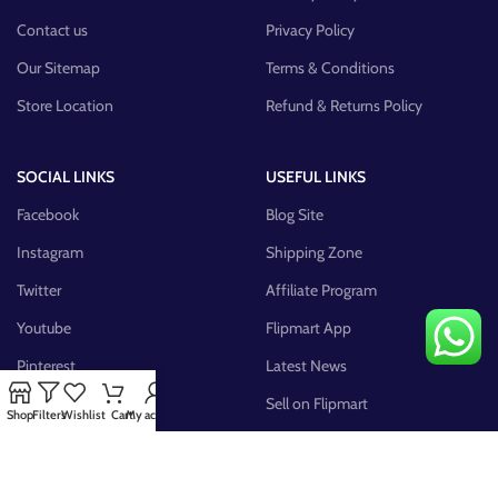
Contact us
Privacy Policy
Our Sitemap
Terms & Conditions
Store Location
Refund & Returns Policy
SOCIAL LINKS
USEFUL LINKS
Facebook
Blog Site
Instagram
Shipping Zone
Twitter
Affiliate Program
Youtube
Flipmart App
Pinterest
Latest News
FB Group
Sell on Flipmart
Shop
Filters
Wishlist
Cart
My account
AVAILABLE ON: