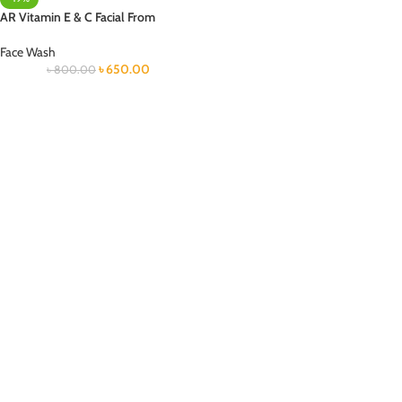
AR Vitamin E & C Facial From
Face Wash
৳
650.00
৳
800.00