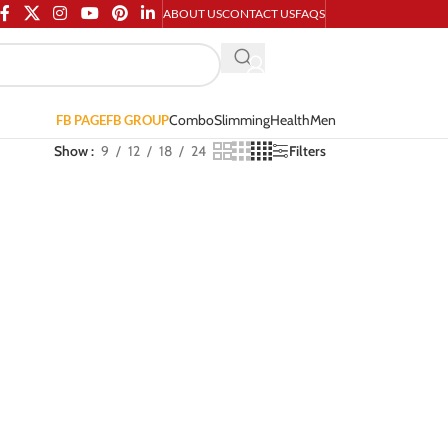
ABOUT US
CONTACT US
FAQS
Combo
Slimming
Health
Men
FB PAGE
FB GROUP
Show
9
12
18
24
Filters