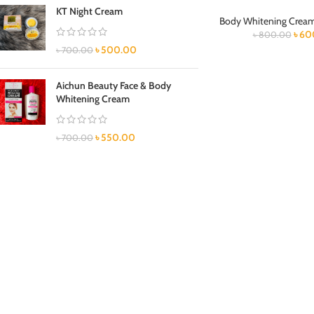
KT Night Cream
Body Whitening Crea
৳
60
৳
800.00
৳
500.00
৳
700.00
Aichun Beauty Face & Body
Whitening Cream
৳
550.00
৳
700.00