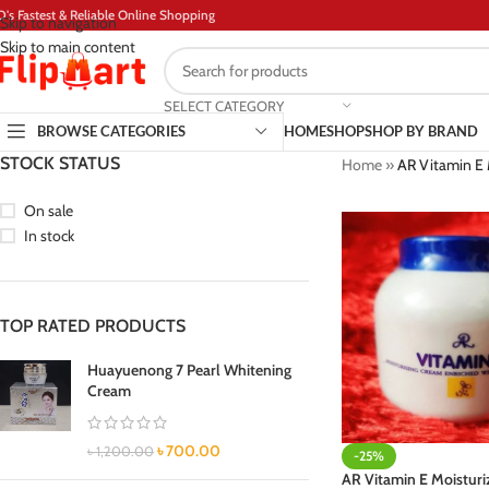
D's Fastest & Reliable Online Shopping
Skip to navigation
Skip to main content
SELECT CATEGORY
BROWSE CATEGORIES
HOME
SHOP
SHOP BY BRAND
STOCK STATUS
Home
»
AR Vitamin E 
On sale
In stock
TOP RATED PRODUCTS
Huayuenong 7 Pearl Whitening
Cream
৳
700.00
৳
1,200.00
-25%
AR Vitamin E Moistur