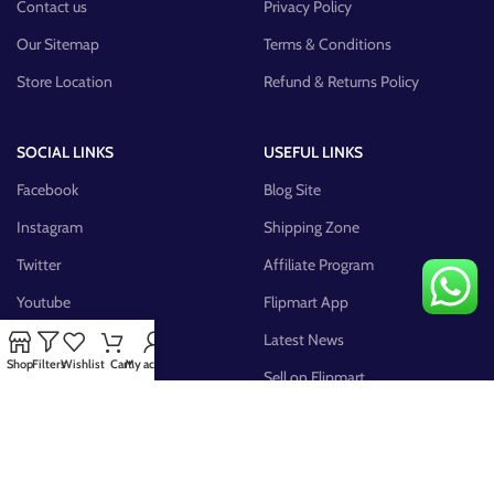
Contact us
Privacy Policy
Our Sitemap
Terms & Conditions
Store Location
Refund & Returns Policy
SOCIAL LINKS
USEFUL LINKS
Facebook
Blog Site
Instagram
Shipping Zone
Twitter
Affiliate Program
Youtube
Flipmart App
Pinterest
Latest News
Shop
Filters
Wishlist
Cart
My account
FB Group
Sell on Flipmart
AVAILABLE ON: