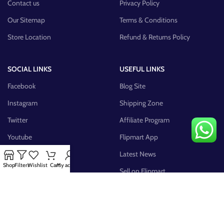
Contact us
Privacy Policy
Our Sitemap
Terms & Conditions
Store Location
Refund & Returns Policy
SOCIAL LINKS
USEFUL LINKS
Facebook
Blog Site
Instagram
Shipping Zone
Twitter
Affiliate Program
Youtube
Flipmart App
Pinterest
Latest News
Shop
Filters
Wishlist
Cart
My account
FB Group
Sell on Flipmart
AVAILABLE ON: