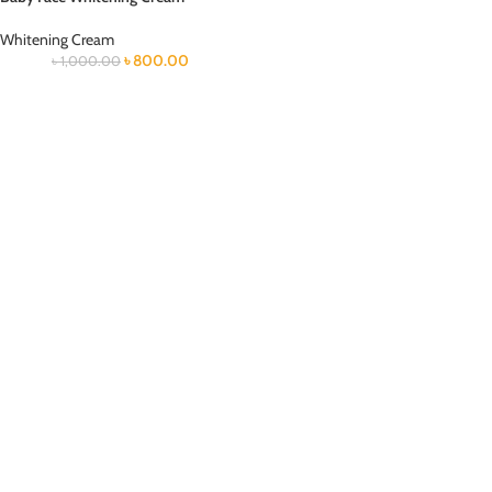
Whitening Cream
৳
800.00
৳
1,000.00