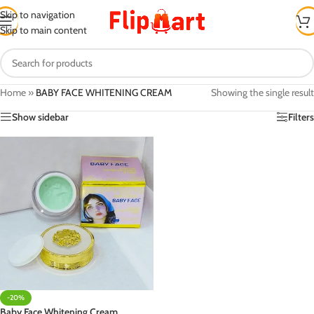
Skip to navigation
Skip to main content
Home
»
BABY FACE WHITENING CREAM
Showing the single result
Show sidebar
Filters
-20%
Baby Face Whitening Cream