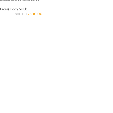
Face & Body Scrub
৳
600.00
৳
800.00