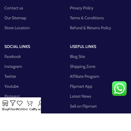
Contact us
Privacy Policy
Our Sitemap
Terms & Conditions
Store Location
Refund & Returns Policy
SOCIAL LINKS
USEFUL LINKS
Facebook
Blog Site
Instagram
Shipping Zone
Twitter
Affiliate Program
Youtube
Flipmart App
Pinterest
Latest News
FB Group
Sell on Flipmart
Shop
Filters
Wishlist
Cart
My account
AVAILABLE ON: