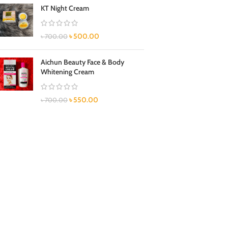
KT Night Cream
৳
500.00
৳
700.00
Aichun Beauty Face & Body
Whitening Cream
৳
550.00
৳
700.00