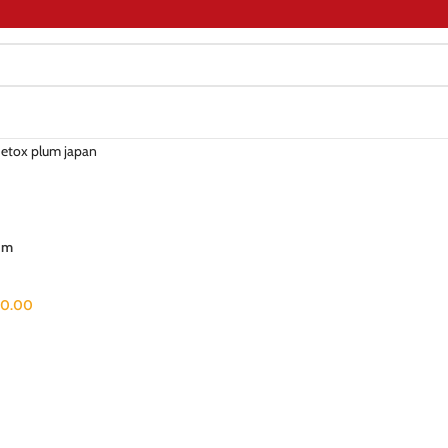
 detox plum japan
lum
0.00