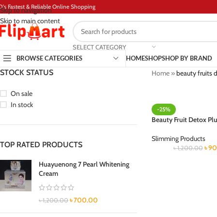
D's Fastest & Reliable Online Shopping
Skip to navigation
Skip to main content
SELECT CATEGORY
BROWSE CATEGORIES
HOME
SHOP
SHOP BY BRAND
STOCK STATUS
Home
»
beauty fruits
On sale
In stock
-25%
Beauty Fruit Detox P
Slimming Products
TOP RATED PRODUCTS
৳
90
৳
1,200.00
Huayuenong 7 Pearl Whitening
Cream
৳
700.00
৳
1,200.00