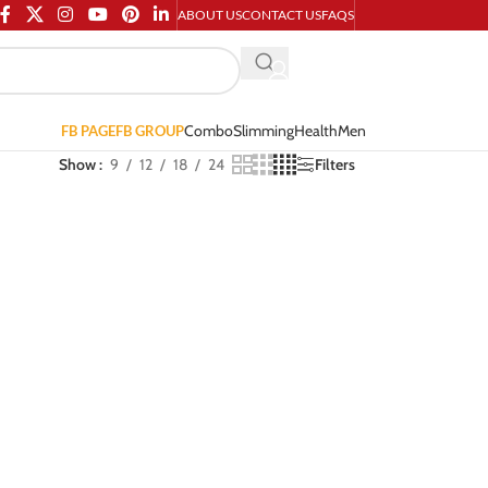
ABOUT US
CONTACT US
FAQS
Combo
Slimming
Health
Men
FB PAGE
FB GROUP
Show
9
12
18
24
Filters