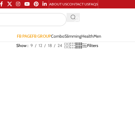
ABOUT US
CONTACT US
FAQS
Combo
Slimming
Health
Men
FB PAGE
FB GROUP
Show
9
12
18
24
Filters