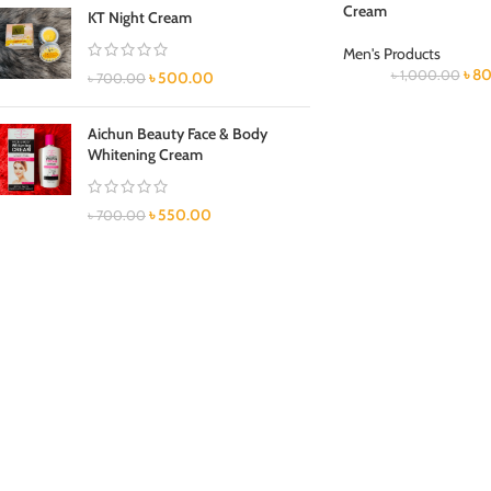
Cream
KT Night Cream
Men's Products
৳
80
৳
1,000.00
৳
500.00
৳
700.00
Aichun Beauty Face & Body
Whitening Cream
৳
550.00
৳
700.00