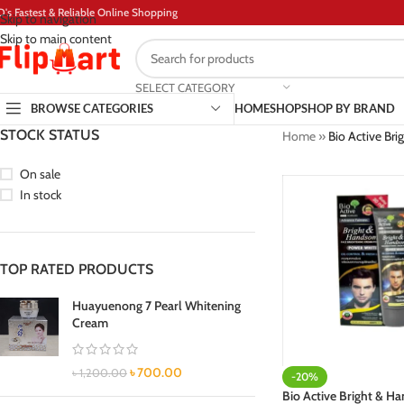
D's Fastest & Reliable Online Shopping
Skip to navigation
Skip to main content
SELECT CATEGORY
BROWSE CATEGORIES
HOME
SHOP
SHOP BY BRAND
STOCK STATUS
Home
»
Bio Active Br
On sale
In stock
TOP RATED PRODUCTS
Huayuenong 7 Pearl Whitening
Cream
৳
700.00
৳
1,200.00
-20%
Bio Active Bright & 