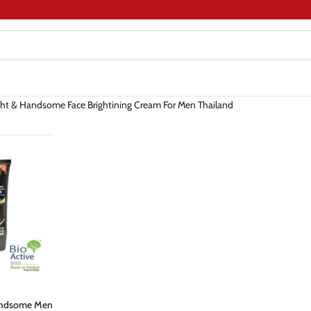
ight & Handsome Face Brightining Cream For Men Thailand
Handsome Men