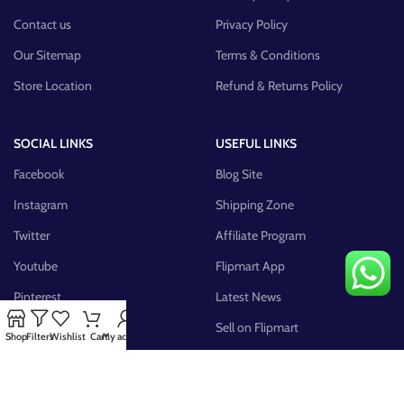
Contact us
Privacy Policy
Our Sitemap
Terms & Conditions
Store Location
Refund & Returns Policy
SOCIAL LINKS
USEFUL LINKS
Facebook
Blog Site
Instagram
Shipping Zone
Twitter
Affiliate Program
Youtube
Flipmart App
Pinterest
Latest News
FB Group
Sell on Flipmart
Shop
Filters
Wishlist
Cart
My account
AVAILABLE ON: