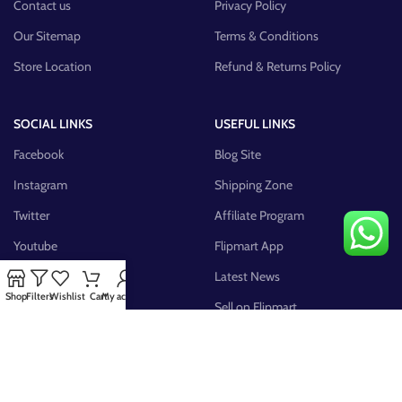
Contact us
Privacy Policy
Our Sitemap
Terms & Conditions
Store Location
Refund & Returns Policy
SOCIAL LINKS
USEFUL LINKS
Facebook
Blog Site
Instagram
Shipping Zone
Twitter
Affiliate Program
Youtube
Flipmart App
Pinterest
Latest News
Shop
Filters
Wishlist
Cart
My account
FB Group
Sell on Flipmart
AVAILABLE ON: