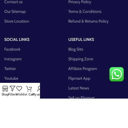
Contact us
Privacy Policy
Our Sitemap
Terms & Conditions
Store Location
Refund & Returns Policy
SOCIAL LINKS
USEFUL LINKS
Facebook
Blog Site
Instagram
Shipping Zone
Twitter
Affiliate Program
Youtube
Flipmart App
Pinterest
Latest News
Shop
Filters
Wishlist
Cart
My account
FB Group
Sell on Flipmart
AVAILABLE ON: