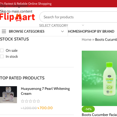
D's Fastest & Reliable Online Shopping
Skip to navigation
Skip to main content
SELECT CATEGORY
BROWSE CATEGORIES
HOME
SHOP
SHOP BY BRAND
STOCK STATUS
Home
»
Boots Cucumbe
On sale
In stock
TOP RATED PRODUCTS
Huayuenong 7 Pearl Whitening
Cream
৳
700.00
৳
1,200.00
-14%
Boots Cucumber Facia