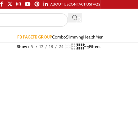
ABOUT US
CONTACT US
FAQS
Combo
Slimming
Health
Men
FB PAGE
FB GROUP
Show
9
12
18
24
Filters