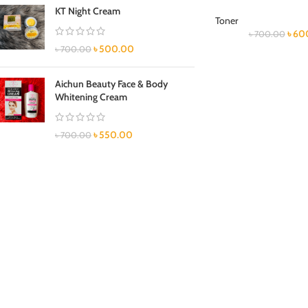
KT Night Cream
Toner
৳
60
৳
700.00
৳
500.00
৳
700.00
Aichun Beauty Face & Body
Whitening Cream
৳
550.00
৳
700.00